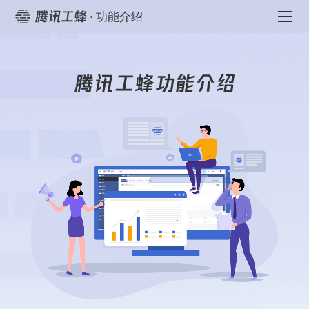
腾讯工蜂-代码协作
腾讯工蜂功能介绍
腾讯工蜂-代码协作
G
R
P
T
S
U
</>
·
功能介绍
</>
</>
</>
功能介绍
游戏研发
客户端
企业微信
帮助文档
TAPD
登录
腾讯文档